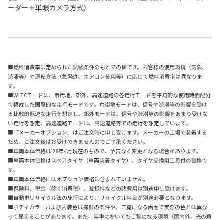
ーダー＋単眼カメラ方式）
■燃料消費率は定められた試験条件のもとでの値です。お客様の使用環境（気象、
渋滞等）や運転方法（急発進、エアコン使用等）に応じて燃料消費率は異なりま
す。
■WLTCモードは、市街地、郊外、高速道路の各走行モードを平均的な使用時間配分
で構成した国際的な走行モードです。市街地モードは、信号や渋滞等の影響を受け
る比較的低速な走行を想定し、郊外モードは、信号や渋滞等の影響をあまり受けな
い走行を想定、高速道路モードは、高速道路等での走行を想定しています。
■「メーカーオプション」はご注文時に申し受けます。メーカーの工場で装着する
ため、ご注文後はお受けできませんのでご了承ください。
■車両本体価格は'26年4月現在のもので、予告なく変更となる場合があります。
■車両本体価格はスペアタイヤ（車両装着タイヤ）、タイヤ交換用工具付の価格で
す。
■車両本体価格にはオプション価格は含まれていません。
■保険料、税金（除く消費税）、登録料などの諸費用は別途申し受けます。
■自動車リサイクル法の施行により、リサイクル料金が別途必要となります。
■ボディカラーおよび内装色は撮影の条件や、ご覧になる画面で実際の色とは異な
って見えることがあります。また、実車においてもご覧になる環境（屋内外、光の角