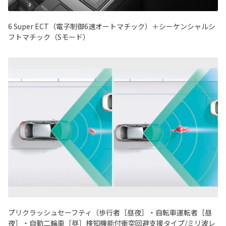
6 Super ECT（電子制御6速オートマチック）＋シーケンシャルシ
フトマチック（Sモード）
プリクラッシュセーフティ（歩行者［昼夜］・自転車運転者［昼
夜］・自動二輪車［昼］検知機能付衝突回避支援タイプ/ミリ波レ