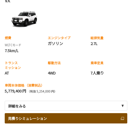
VX
燃費
エンジンタイプ
総排気量
ガソリン
2.7L
WLTCモード
7.5km/L
トランス
駆動方法
乗車定員
ミッション
AT
4WD
7人乗り
車両本体価格
（消費税込）
5,779,400 円
（税抜 5,254,000 円）
詳細をみる
見積りシミュレーション