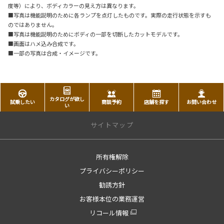
度等）により、ボディカラーの見え方は異なります。
■写真は機能説明のために各ランプを点灯したものです。実際の走行状態を示すも
のではありません。
■写真は機能説明のためにボディの一部を切断したカットモデルです。
■画面はハメ込み合成です。
■一部の写真は合成・イメージです。
カタログが欲し
試乗したい
商談予約
店舗を探す
お問い合わせ
い
サイトマップ
所有権解除
トップページ
プライバシーポリシー
トップページへ戻る
勧誘方針
店舗情報
お客様本位の業務運営
店舗一覧
リコール情報