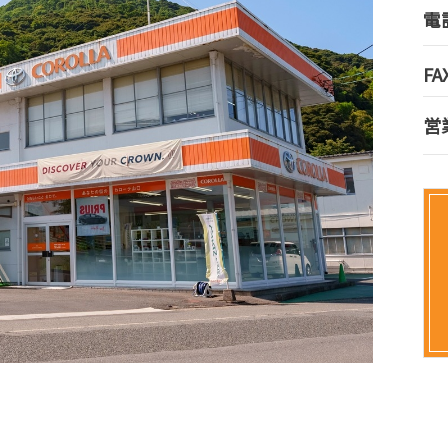
電
FA
営