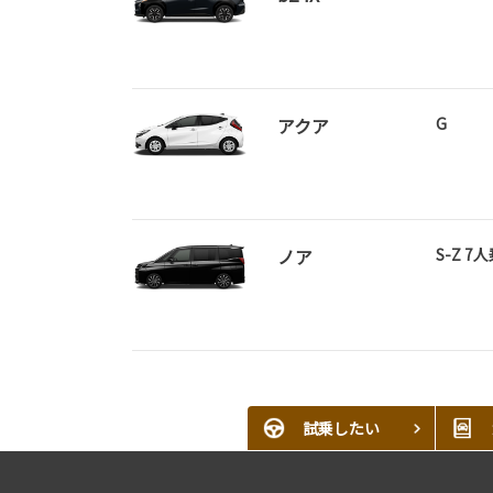
アクア
G
ノア
S-Z 7
試乗したい