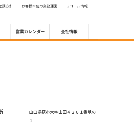
勧誘方針
お客様本位の業務運営
リコール情報
営業カレンダー
会社情報
所
山口県萩市大字山田４２６１番地の
１