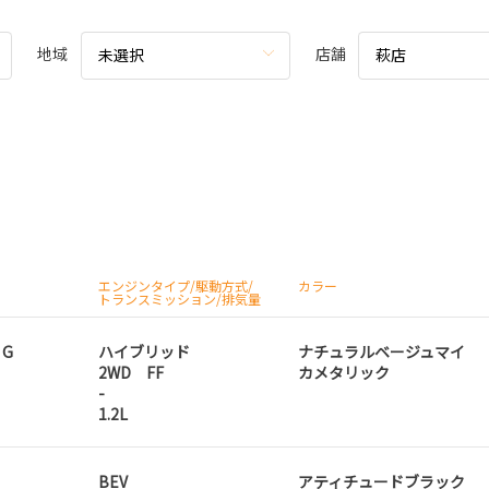
地域
店舗
未選択
萩店
エンジンタイプ/駆動方式/
カラー
トランスミッション/排気量
 G
ハイブリッド
ナチュラルベージュマイ
2WD FF
カメタリック
-
1.2L
BEV
アティチュードブラック