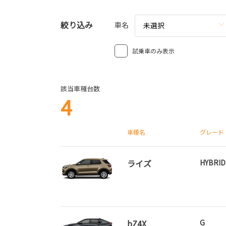
絞り込み
車名
未選択
試乗車のみ表示
該当車種台数
4
車種名
グレード
ライズ
HYBRID
bZ4X
G