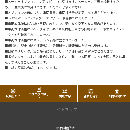
■メーカーオプションはご注文時に申し受けます。メーカーの工場で装着するた
め、ご注文後はお受けできませんのでご了承ください。
■オプション装着により、車両重量、車両寸法等が変更になる場合があります。
■“Gパッケージ”“Sパッケージ”はグレード名称ではありません。
■車両本体価格は'26年4月現在のもので、予告なく変更となる場合があります。
■車両本体価格はスペアタイヤ、タイヤ交換用工具付の価格です。一部の車両はスペ
アタイヤが装着されていません。
■車両本体価格にはオプション価格は含まれていません。
■保険料、税金（除く消費税）、登録料等の諸費用は別途申し受けます。
■自動車リサイクル法の施行により、リサイクル料金が別途必要となります。
■ボディカラーおよび内装色は撮影の条件、ご覧になる画面によって実際の色とは異
なって見えることがあります。
■一部の写真は合成・イメージです。
カタログが欲し
試乗したい
商談予約
店舗を探す
お問い合わせ
い
サイトマップ
所有権解除
トップページ