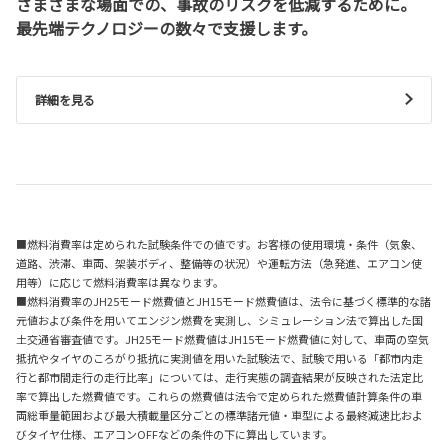
さまざまな場面での、事故のリスクを低減するために。
最先端テクノロジーの数々で支援します。
詳細を見る
■燃料消費率は定められた試験条件での値です。お客様の使用環境・条件（気象、
道路、渋滞、車両、架装ボディ、整備等の状況）や運転方法（急発進、エアコン使
用等）に応じて燃料消費率は異なります。
■燃料消費率のJH25モード燃費値とJH15モード燃費値は、法令に基づく標準的な諸
元値および条件を用いてエンジン燃費を実測し、シミュレーション法で算出した国
土交通省審査値です。JH25モード燃費値はJH15モード燃費値に対して、車両の空気
抵抗やタイヤのころがり抵抗に実測値を用いた試験法で、試験で用いる「都市内走
行と都市間走行の走行比率」については、走行実態の調査結果が反映された法定比
率で算出した燃費値です。これらの燃費値は法令で定められた燃費値計算条件の車
両総重量範囲および最大積載量区分ごとの標準諸元値・車型による最終減速比およ
びタイヤ仕様、エアコンOFFなどの条件の下に算出しています。