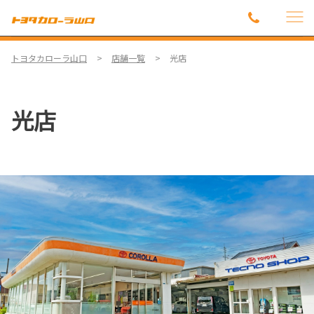
トヨタカローラ山口
店舗一覧
光店
光店