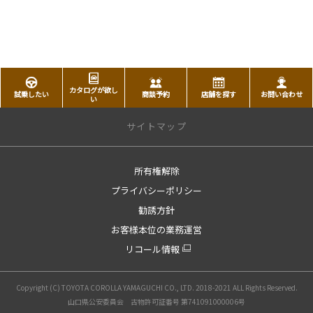
カタログが欲し
試乗したい
商談予約
店舗を探す
お問い合わせ
い
サイトマップ
所有権解除
トップページ
プライバシーポリシー
トップページへ戻る
勧誘方針
店舗情報
お客様本位の業務運営
店舗一覧
リコール情報
新車
Copyright (C) TOYOTA COROLLA YAMAGUCHI CO., LTD. 2018-2021 ALL Rights Reserved.
車種一覧
山口県公安委員会 古物許可証番号 第741091000006号
バーチャルドア