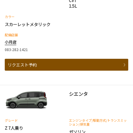
CVT
1.5L
カラー
スカーレットメタリック
配備店舗
小月店
083-282-1421
リクエスト予約
シエンタ
グレード
エンジンタイプ
/駆動方式/
トランスミッ
ション
/排気量
Z 7人乗り
ガソリン