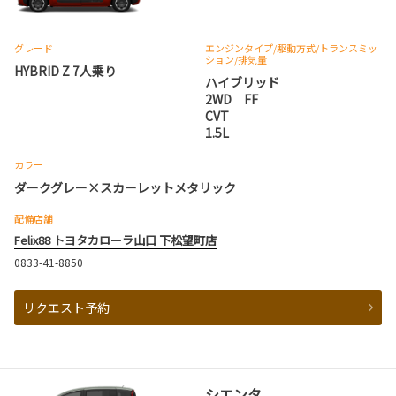
グレード
エンジンタイプ
/駆動方式/
トランスミッ
ション
/排気量
HYBRID Z 7人乗り
ハイブリッド
2WD FF
CVT
1.5L
カラー
ダークグレー×スカーレットメタリック
配備店舗
Felix88 トヨタカローラ山口 下松望町店
0833-41-8850
リクエスト予約
シエンタ