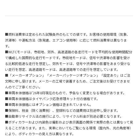
■燃料消費率は定められた試験条件のもとでの値です。お客様の使用環境（気象、
渋滞等）や運転方法（急発進、エアコン使用等）に応じて燃料消費率は異なりま
す。
■WLTCモードは、市街地、郊外、高速道路の各走行モードを平均的な使用時間配分
で構成した国際的な走行モードです。市街地モードは、信号や渋滞等の影響を受け
る比較的低速な走行を想定し、郊外モードは、信号や渋滞等の影響をあまり受けな
い走行を想定、高速道路モードは、高速道路等での走行を想定しています。
■「メーカーオプション」「メーカーパッケージオプション」「設定あり」はご注
文時に申し受けます。メーカーの工場で装着するため、ご注文後はお受けできませ
んのでご了承ください。
■車両本体価格は'26年8月現在のもので、予告なく変更となる場合があります。
■車両本体価格はタイヤパンク応急修理キット付の価格です。
■車両本体価格にはオプション価格は含まれていません。
■保険料、税金（除く消費税）、登録料などの諸費用は別途申し受けます。
■自動車リサイクル法の施行により、リサイクル料金が別途必要となります。
■ボディカラーおよび内装色は撮影および表示画面の関係で実際の色とは異なって見
えることがあります。また、実車においてもご覧になる環境（屋内外、光の角度等）
により、ボディカラーの見え方は異なります。