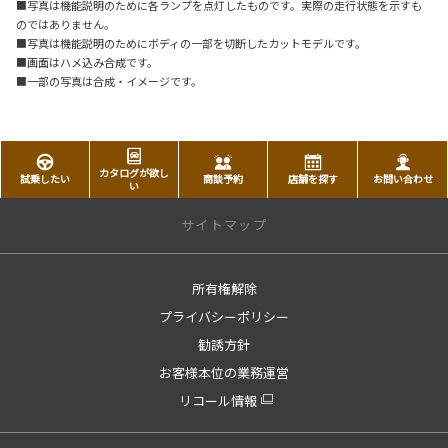
■写真は機能説明のために各ランプを点灯したものです。実際の走行状態を示すも
のではありません。
■写真は機能説明のためにボディの一部を切断したカットモデルです。
■画面はハメ込み合成です。
■一部の写真は合成・イメージです。
カタログが欲し
試乗したい
商談予約
店舗を探す
お問い合わせ
い
サイトマップ
所有権解除
トップページ
プライバシーポリシー
トップページへ戻る
勧誘方針
店舗情報
お客様本位の業務運営
店舗一覧
リコール情報
新車