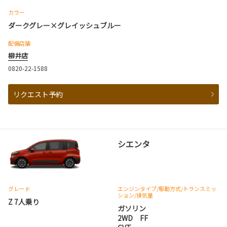
カラー
ダークグレー×グレイッシュブルー
配備店舗
柳井店
0820-22-1588
リクエスト予約
シエンタ
グレード
エンジンタイプ
/駆動方式/
トランスミッ
ション
/排気量
Z 7人乗り
ガソリン
2WD FF