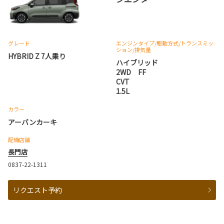
グレード
エンジンタイプ
/駆動方式/
トランスミッ
ション
/排気量
HYBRID Z 7人乗り
ハイブリッド
2WD FF
CVT
1.5L
カラー
アーバンカーキ
配備店舗
長門店
0837-22-1311
リクエスト予約