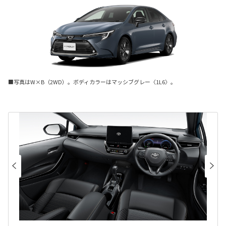
■写真はW×B（2WD）。ボディカラーはマッシブグレー〈1L6〉。