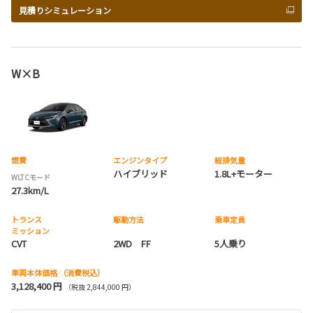
見積りシミュレーション
W×B
燃費
エンジンタイプ
総排気量
ハイブリッド
1.8L+モーター
WLTCモード
27.3km/L
トランス
駆動方法
乗車定員
ミッション
CVT
2WD FF
5人乗り
車両本体価格
（消費税込）
3,128,400 円
（税抜 2,844,000 円）