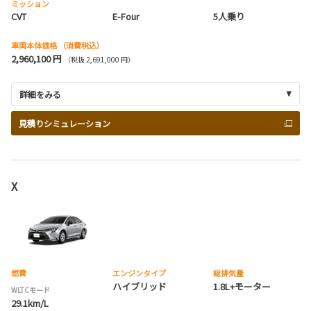
ミッション
CVT
E-Four
5人乗り
車両本体価格
（消費税込）
2,960,100 円
（税抜 2,691,000 円）
詳細をみる
見積りシミュレーション
X
燃費
エンジンタイプ
総排気量
ハイブリッド
1.8L+モーター
WLTCモード
29.1km/L