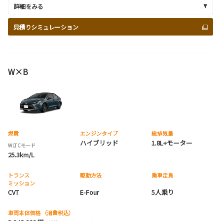
詳細をみる
見積りシミュレーション
W×B
燃費
エンジンタイプ
総排気量
ハイブリッド
1.8L+モーター
WLTCモード
25.3km/L
トランス
駆動方法
乗車定員
ミッション
CVT
E-Four
5人乗り
車両本体価格
（消費税込）