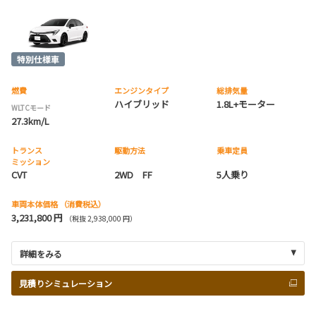
燃費
エンジンタイプ
総排気量
ハイブリッド
1.8L+モーター
WLTCモード
27.3km/L
トランス
駆動方法
乗車定員
ミッション
CVT
2WD FF
5人乗り
車両本体価格
（消費税込）
3,231,800 円
（税抜 2,938,000 円）
詳細をみる
見積りシミュレーション