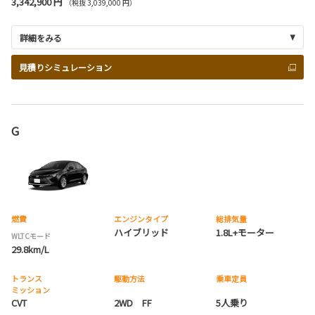
3,342,900 円
（税抜 3,039,000 円）
詳細をみる
見積りシミュレーション
G
燃費
エンジンタイプ
総排気量
ハイブリッド
1.8L+モーター
WLTCモード
29.8km/L
トランス
駆動方法
乗車定員
ミッション
CVT
2WD FF
5人乗り