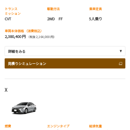
トランス
駆動方法
乗車定員
ミッション
CVT
2WD FF
5人乗り
車両本体価格
（消費税込）
2,380,400 円
（税抜 2,164,000 円）
詳細をみる
見積りシミュレーション
X
燃費
エンジンタイプ
総排気量