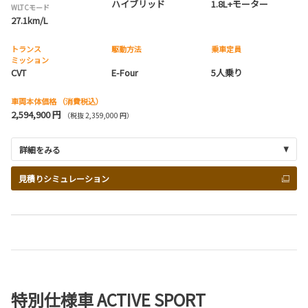
ハイブリッド
1.8L+モーター
WLTCモード
27.1km/L
トランス
駆動方法
乗車定員
ミッション
CVT
E-Four
5人乗り
車両本体価格
（消費税込）
2,594,900 円
（税抜 2,359,000 円）
詳細をみる
見積りシミュレーション
特別仕様車 ACTIVE SPORT