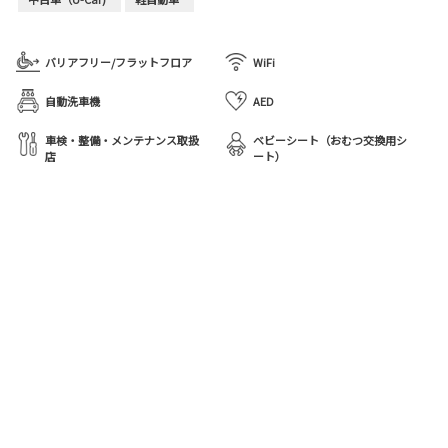
バリアフリー/フラットフロア
WiFi
自動洗車機
AED
車検・整備・メンテナンス取扱
ベビーシート（おむつ交換用シ
店
ート）