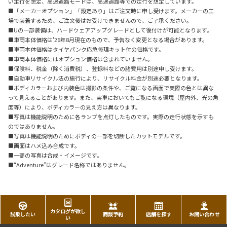
い走行を想定、高速道路モードは、高速道路等での走行を想定しています。
■「メーカーオプション」「設定あり」はご注文時に申し受けます。メーカーの工
場で装着するため、ご注文後はお受けできませんので、ご了承ください。
■Uの一部装備は、ハードウェアアップグレードとして後付けが可能となります。
■車両本体価格は'26年8月現在のもので、予告なく変更となる場合があります。
■車両本体価格はタイヤパンク応急修理キット付の価格です。
■車両本体価格にはオプション価格は含まれていません。
■保険料、税金（除く消費税）、登録料などの諸費用は別途申し受けます。
■自動車リサイクル法の施行により、リサイクル料金が別途必要となります。
■ボディカラーおよび内装色は撮影の条件や、ご覧になる画面で実際の色とは異な
って見えることがあります。また、実車においてもご覧になる環境（屋内外、光の角
度等）により、ボディカラーの見え方は異なります。
■写真は機能説明のために各ランプを点灯したものです。実際の走行状態を示すも
のではありません。
■写真は機能説明のためにボディの一部を切断したカットモデルです。
■画面はハメ込み合成です。
■一部の写真は合成・イメージです。
■“Adventure”はグレード名称ではありません。
カタログが欲し
試乗したい
商談予約
店舗を探す
お問い合わせ
い