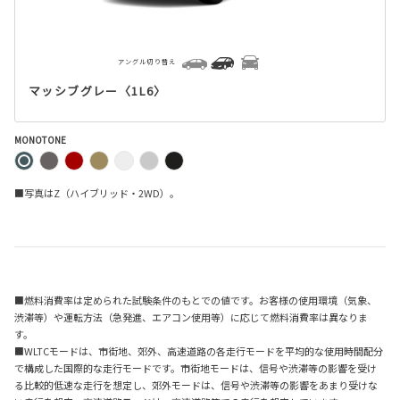
アングル切り替え
マッシブグレー〈1L6〉
MONOTONE
■写真はZ（ハイブリッド・2WD）。
■燃料消費率は定められた試験条件のもとでの値です。お客様の使用環境（気象、
渋滞等）や運転方法（急発進、エアコン使用等）に応じて燃料消費率は異なりま
す。
■WLTCモードは、市街地、郊外、高速道路の各走行モードを平均的な使用時間配分
で構成した国際的な走行モードです。市街地モードは、信号や渋滞等の影響を受け
る比較的低速な走行を想定し、郊外モードは、信号や渋滞等の影響をあまり受けな