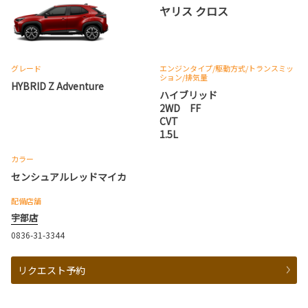
ヤリス クロス
グレード
エンジンタイプ
/駆動方式/
トランスミッ
ション
/排気量
HYBRID Z Adventure
ハイブリッド
2WD FF
CVT
1.5L
カラー
センシュアルレッドマイカ
配備店舗
宇部店
0836-31-3344
リクエスト予約