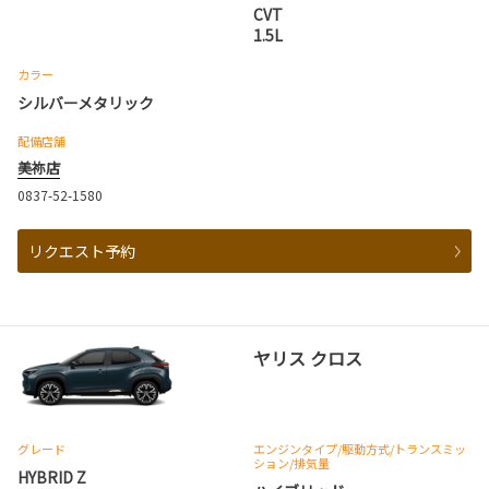
CVT
1.5L
カラー
シルバーメタリック
配備店舗
美祢店
0837-52-1580
リクエスト予約
ヤリス クロス
グレード
エンジンタイプ
/駆動方式/
トランスミッ
ション
/排気量
HYBRID Z