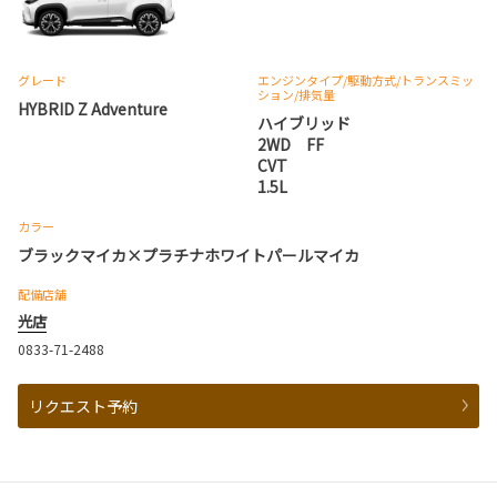
グレード
エンジンタイプ
/駆動方式/
トランスミッ
ション
/排気量
HYBRID Z Adventure
ハイブリッド
2WD FF
CVT
1.5L
カラー
ブラックマイカ×プラチナホワイトパールマイカ
配備店舗
光店
0833-71-2488
リクエスト予約