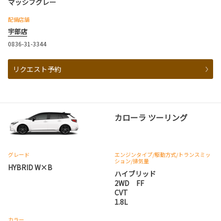
マッシブグレー
配備店舗
宇部店
0836-31-3344
リクエスト予約
カローラ ツーリング
グレード
エンジンタイプ
/駆動方式/
トランスミッ
ション
/排気量
HYBRID W×B
ハイブリッド
2WD FF
CVT
1.8L
カラー