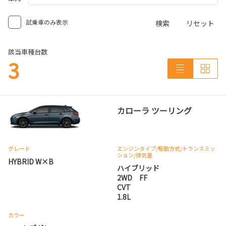
試乗車のみ表示
検索
リセット
該当車種台数
3
カローラ ツーリング
グレード
エンジンタイプ
/駆動方式/
トランスミッ
ション
/排気量
HYBRID W×B
ハイブリッド
2WD FF
CVT
1.8L
カラー