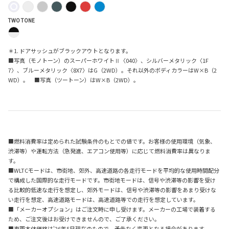
TWO TONE
＊1. ドアサッシュがブラックアウトとなります。
■写真（モノトーン）のスーパーホワイトⅡ〈040〉、シルバーメタリック〈1F
7〉、ブルーメタリック〈8X7〉はG（2WD）。それ以外のボディカラーはW×B（2
WD）。 ■写真（ツートーン）はW×B（2WD）。
■燃料消費率は定められた試験条件のもとでの値です。お客様の使用環境（気象、
渋滞等）や運転方法（急発進、エアコン使用等）に応じて燃料消費率は異なりま
す。
■WLTCモードは、市街地、郊外、高速道路の各走行モードを平均的な使用時間配分
で構成した国際的な走行モードです。市街地モードは、信号や渋滞等の影響を受け
る比較的低速な走行を想定し、郊外モードは、信号や渋滞等の影響をあまり受けな
い走行を想定、高速道路モードは、高速道路等での走行を想定しています。
■「メーカーオプション」はご注文時に申し受けます。メーカーの工場で装着する
ため、ご注文後はお受けできませんので、ご了承ください。
■車両本体価格は'26年5月現在のもので、予告なく変更となる場合があります。