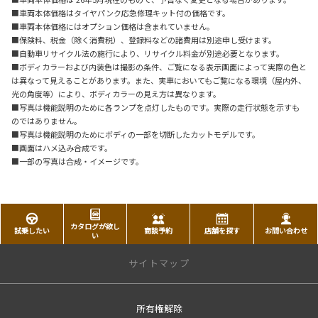
■車両本体価格はタイヤパンク応急修理キット付の価格です。
■車両本体価格にはオプション価格は含まれていません。
■保険料、税金（除く消費税）、登録料などの諸費用は別途申し受けます。
■自動車リサイクル法の施行により、リサイクル料金が別途必要となります。
■ボディカラーおよび内装色は撮影の条件、ご覧になる表示画面によって実際の色と
は異なって見えることがあります。また、実車においてもご覧になる環境（屋内外、
光の角度等）により、ボディカラーの見え方は異なります。
■写真は機能説明のために各ランプを点灯したものです。実際の走行状態を示すも
のではありません。
■写真は機能説明のためにボディの一部を切断したカットモデルです。
■画面はハメ込み合成です。
■一部の写真は合成・イメージです。
カタログが欲し
試乗したい
商談予約
店舗を探す
お問い合わせ
い
サイトマップ
所有権解除
トップページ