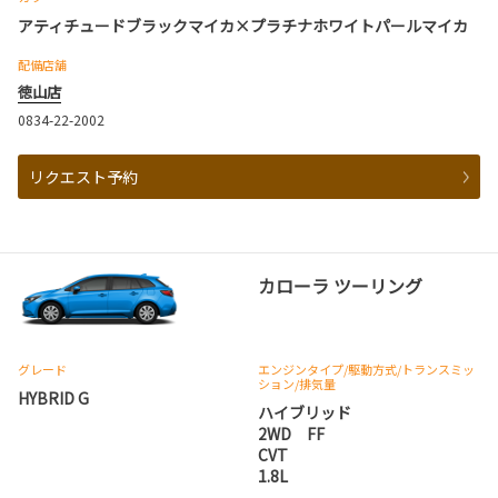
アティチュードブラックマイカ×プラチナホワイトパールマイカ
配備店舗
徳山店
0834-22-2002
リクエスト予約
カローラ ツーリング
グレード
エンジンタイプ
/駆動方式/
トランスミッ
ション
/排気量
HYBRID G
ハイブリッド
2WD FF
CVT
1.8L